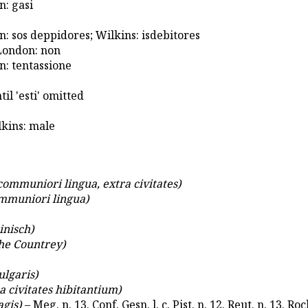
n: gasi
: sos deppidores; Wilkins: isdebitores
London: non
n: tentassione
il 'esti' omitted
lkins: male
ommuniori lingua, extra civitates)
mmuniori lingua)
inisch)
the Countrey)
ulgaris)
 civitates hibitantium)
agis)
– Meg. n. 13. Conf. Gesn. l. c. Pist. n. 12. Reut. n. 13. Roc